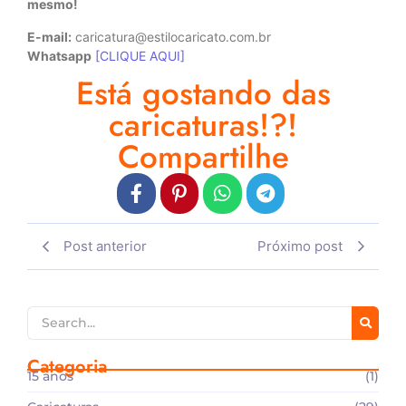
mesmo!
E-mail:
caricatura@estilocaricato.com.br
Whatsapp
[CLIQUE AQUI]
Está gostando das
caricaturas!?!
Compartilhe
Post anterior
Próximo post
Categoria
15 anos
(1)