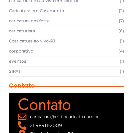
caricatura em ao vivo em Niteroi
(1)
Caricatura em Casamento
(2)
caricatura em festa
(7)
caricaturista
(6)
Ccaricatura ao vivo-RJ
(1)
corporativo
(4)
eventos
(1)
SIPAT
(1)
Contato
Contato
caricatura@estilocaricato.com.br
21 98911-2009