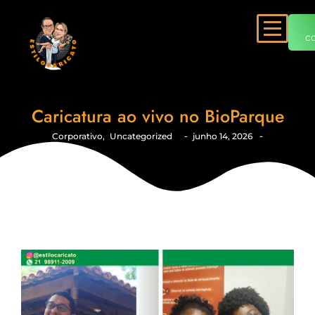
c
Caricatura ao vivo no BioParque
-
-
Corporativo
,
Uncategorized
junho 14, 2026