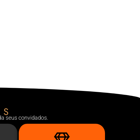
IS
da seus convidados.