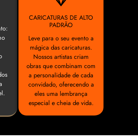
CARICATURAS DE ALTO
PADRÃO
to:
no
Leve para o seu evento a
mágica das caricaturas.
o
Nossos artistas criam
obras que combinam com
dos
a personalidade de cada
a
convidado, oferecendo a
l.
eles uma lembrança
especial e cheia de vida.