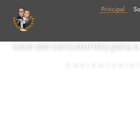
Principal
So
Leve um caricaturista para o
CARICATURIS