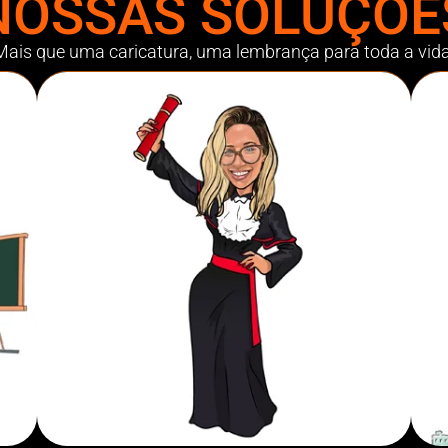
NOSSAS SOLUÇÕE
Mais que uma caricatura, uma lembrança para toda a vida