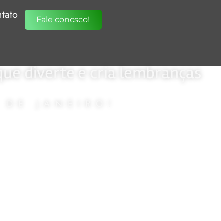
tato
Fale conosco!
que diverte e cria lembranças
 DE JANEIRO!