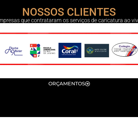
NOSSOS CLIENTES
mpresas que contrataram os serviços de caricatura ao viv
ORÇAMENTOS