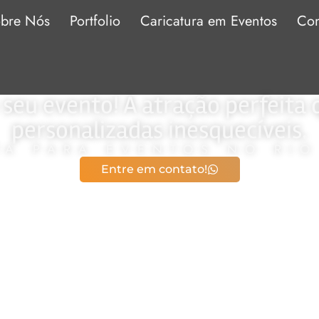
bre Nós
Portfolio
Caricatura em Eventos
Con
 seu evento! A atração perfeita 
personalizadas inesquecíveis.
TA PARA EVENTOS NO RIO
Entre em contato!