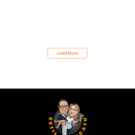
HUMM PIZZA EM CABO FRIO:
INAUGURAÇÃO COM CARICATURAS AO
VIVO
~
julho 25, 2026
By
Admin
Humm Pizza em Cabo Frio: A cidade de Cabo Frio (RJ)
ganhou um...
Load More